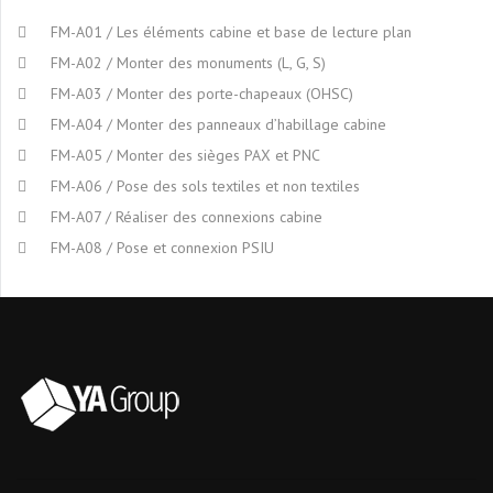
FM-A01 / Les éléments cabine et base de lecture plan
FM-A02 / Monter des monuments (L, G, S)
FM-A03 / Monter des porte-chapeaux (OHSC)
FM-A04 / Monter des panneaux d’habillage cabine
FM-A05 / Monter des sièges PAX et PNC
FM-A06 / Pose des sols textiles et non textiles
FM-A07 / Réaliser des connexions cabine
FM-A08 / Pose et connexion PSIU