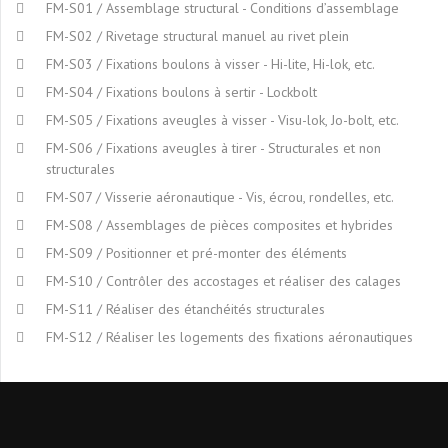
FM-S01 / Assemblage structural - Conditions d’assemblage
FM-S02 / Rivetage structural manuel au rivet plein
FM-S03 / Fixations boulons à visser - Hi-lite, Hi-lok, etc.
FM-S04 / Fixations boulons à sertir - Lockbolt
FM-S05 / Fixations aveugles à visser - Visu-lok, Jo-bolt, etc.
FM-S06 / Fixations aveugles à tirer - Structurales et non
structurales
FM-S07 / Visserie aéronautique - Vis, écrou, rondelles, etc.
FM-S08 / Assemblages de pièces composites et hybrides
FM-S09 / Positionner et pré-monter des éléments
FM-S10 / Contrôler des accostages et réaliser des calages
FM-S11 / Réaliser des étanchéités structurales
FM-S12 / Réaliser les logements des fixations aéronautiques