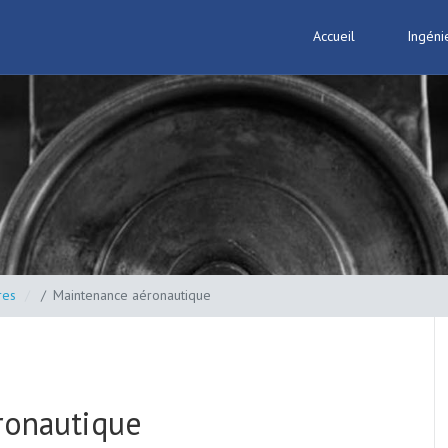
Accueil
Ingéni
res
Maintenance aéronautique
ronautique