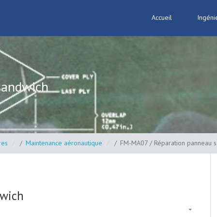
Accueil
Ingéni
sandwich
res
Maintenance aéronautique
FM-MA07 / Réparation panneau 
dwich