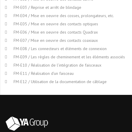
FM-E03 / Reprise et arrêt de blindage
FM-E04 / Mise en oeuvre des cosses, prolongateurs, etc.
FM-E05 / Mise en oeuvre des contacts optiques
FM-E06 / Mise en oeuvre des contacts Quadrax
FM-E07 / Mise en oeuvre des contacts coaxiaux
FM-E08 / Les connecteurs et éléments de connexion
FM-E09 / Les règles de cheminement et les éléments associés
FM-E10 / Réalisation de l’intégration de faisceaux
FM-E11 / Réalisation d’un faisceau
FM-E12 / Utilisation de la documentation de câblage