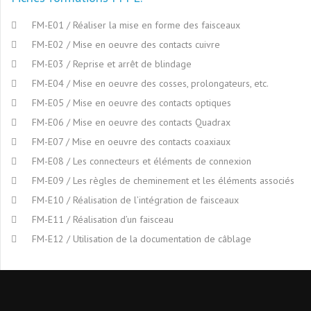
FM-E01 / Réaliser la mise en forme des faisceaux
FM-E02 / Mise en oeuvre des contacts cuivre
FM-E03 / Reprise et arrêt de blindage
FM-E04 / Mise en oeuvre des cosses, prolongateurs, etc.
FM-E05 / Mise en oeuvre des contacts optiques
FM-E06 / Mise en oeuvre des contacts Quadrax
FM-E07 / Mise en oeuvre des contacts coaxiaux
FM-E08 / Les connecteurs et éléments de connexion
FM-E09 / Les règles de cheminement et les éléments associés
FM-E10 / Réalisation de l’intégration de faisceaux
FM-E11 / Réalisation d’un faisceau
FM-E12 / Utilisation de la documentation de câblage